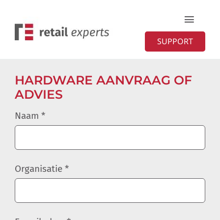
Ga
Toggle
naar
Naviga
SUPPORT
inhoud
Home
HARDWARE AANVRAAG OF
Diensten
ADVIES
Naam *
Organisatie
Contact
Organisatie *