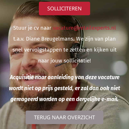
SOLLICITEREN
Stuur je cv naar
vacature@retailexperts.nl
t.a.v. Diane Breugelmans. We zijn van plan
snel vervolgstappen te zetten en kijken uit
naar jouw sollicitatie!
Acquisitie naar aanleiding van deze vacature
wordt niet op prijs gesteld, er zal dan ook niet
gereageerd worden op een dergelijke e-mail.
TERUG NAAR OVERZICHT