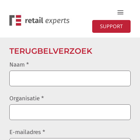
Ga
Toggle
naar
Naviga
SUPPORT
inhoud
Home
TERUGBELVERZOEK
Diensten
Naam *
Organisatie
Organisatie *
Contact
E-mailadres *