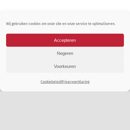
Wij gebruiken cookies om onze site en onze service te optimaliseren.
Accepteren
DIENSTVERLENING IN
Negeren
EUROPA
Voorkeuren
Onder andere servicedesk, field service,
security & project management in héél
Cookiebeleid
Privacyverklaring
Europa.
LEES HIER MEER OVER